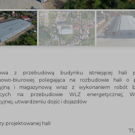
owa z przebudową budynku istniejącej hali pr
owo-biurowej polegająca na rozbudowie hali o p
cyjną i magazynową wraz z wykonaniem robót b
jących na: przebudowie WLZ energetycznej, 
cyjnej, utwardzeniu dojść i dojazdów
y projektowanej hali:
ugość: 71,10