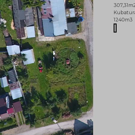
307,31m
Kuba
1240m3