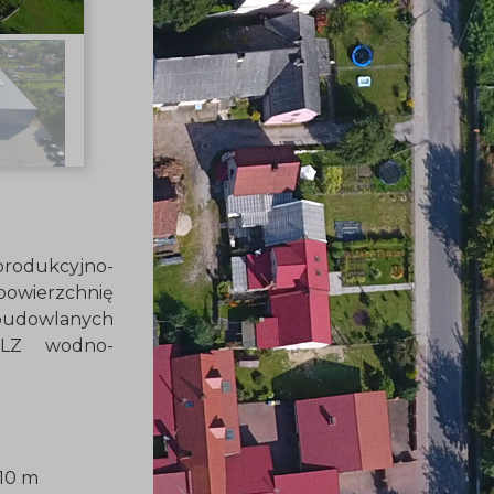
odukcyjno-
owierzchnię
udowlanych
WLZ wodno-
 m