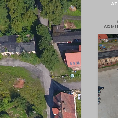
AT
ADMI