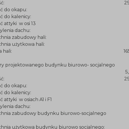
erokość: 29,88
okość do okapu: ,7,5
okość do kalenicy: 8,
okość attyki w osi 13 8,
 nachylenia dachu: 3
erzchnia zabudowy hali: 212
erzchnia użytkowa hali: 208
batura hali: 16566
ry projektowanego budynku biurowo- socjalnego
ługość: 5,91 
erokość: 29,88
okość do okapu: ,6,8
okość do kalenicy: 6,
kość attyki w osiach A1 i F1 7
 nachylenia dachu: 3
rzchnia zabudowy budynku biurowo-so
rzchnia użytkowa budynku biurowo socja