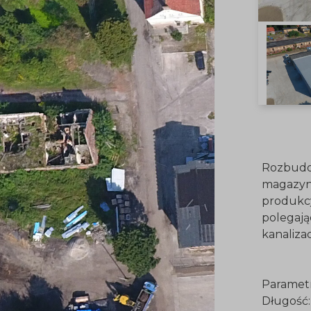
Rozbud
magazyn
produk
polega
kanaliza
Parametr
Dł