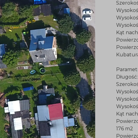
Sz
Wys
Wys
Wys
Kąt
Powi
Powi
Ku
Paramet
D
Sz
Wys
Wys
Wyso
Kąt
Powie
176 m2
Powie