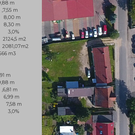
 m
5 m
00 m
30 m
,0%
4,5 m2
1,07m2
 m3
m
 m
1 m
99 m
,58 m
,0%
cjalnego
lnego: